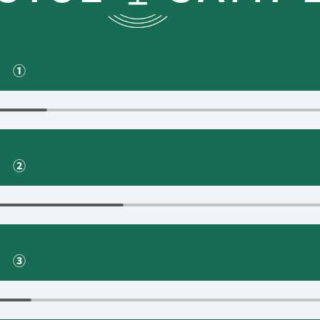
ル ①
ル ②
ル ③