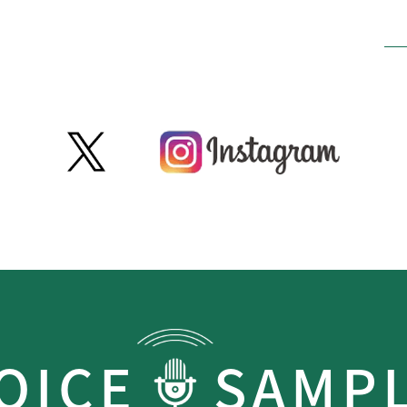
OICE
SAMP