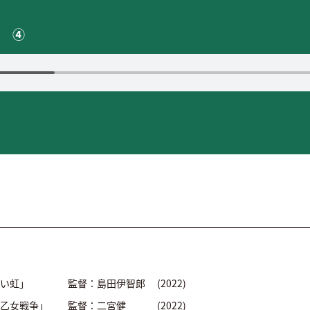
ル ④
ない虹」 監督：島田伊智郎 (2022)
中乙女戦争」 監督：二宮健 (2022)