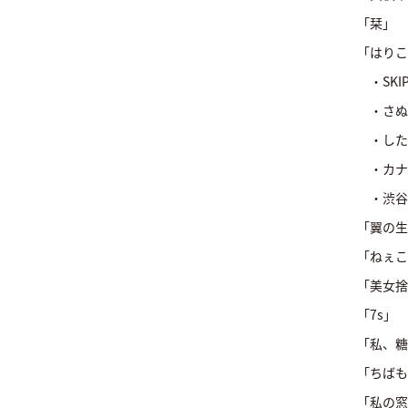
「栞」 
「はり
・SKI
・さぬき
・した
・カナ
・渋谷T
「翼の
「ねぇこ
「美女
「7s
「私、糖
「ちばも
「私の窓