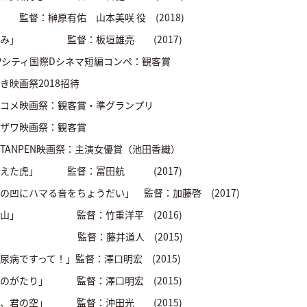
監督：榊原有佑 山本美咲 役 (2018)
こみ」 監督：板垣雄亮 (2017)
Pシティ国際Dシネマ短編コンペ：観客賞
映画祭2018招待
コメ映画祭：観客賞・準グランプリ
ザワ映画祭：観客賞
ANPEN映画祭：主演女優賞（池田香織）
生えた虎」 監督：冨田航 (2017)
の凹にハマる音をちょうだい」 監督：加藤啓 (2017)
捨山」 監督：竹重洋平 (2016)
」 監督：藤井道人 (2015)
尿病ですって！」監督：澤口明宏 (2015)
のがたり」 監督：澤口明宏 (2015)
、君の空」 監督：沖田光 (2015)