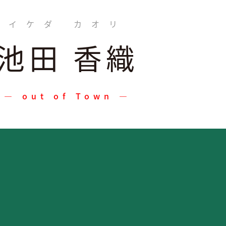
イケダ カオリ
池田 香織
― out of Town ―