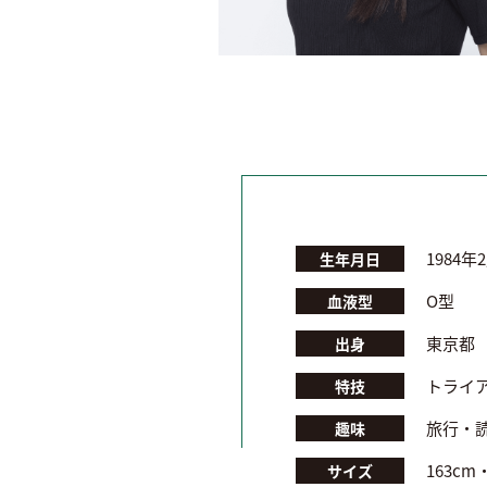
1984年
生年月日
O型
血液型
東京都
出身
トライ
特技
旅行・
趣味
163cm
サイズ