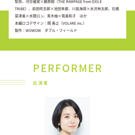
梨奈、河合優実×藤原樹（THE RAMPAGE from EXILE
TRIBE）、前田旺志郎×池田朱那、川島海荷×水沢林太郎、石橋
菜津美×水間ロン、青木柚×筧美和子 ほか
本編ロゴデザイン：関 善之（VOLARE inc.）
製作：WOWOW ダブル・フィールド
PERFORMER
出演者