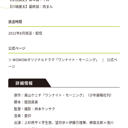
【川端康太】最終話：肉まん
放送時間
2022年8月放送・配信
公式ページ
＞ WOWOWオリジナルドラマ「ワンナイト・モーニング」 | 公式ペ
ージ
詳細情報
原作：奥山ケニチ『ワンナイト・モーニング』（少年画報社刊）
脚本：蛭田直美
監督・撮影：柿本ケンサク
音楽：愛印
出演：上杉柊平×芋生悠、望月歩×伊藤万理華、栁俊太郎×浅川