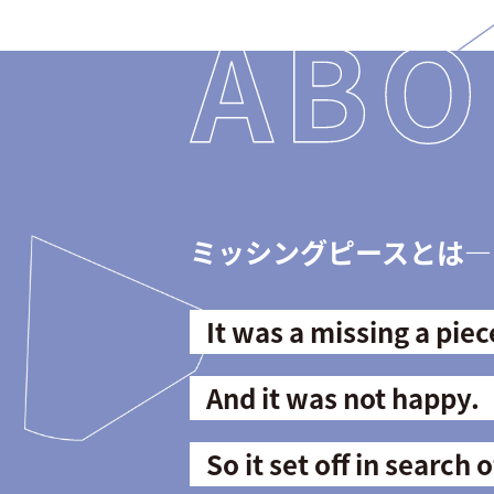
ミッシングピースとは―
It was a missing a piec
And it was not happy.
So it set off in search o