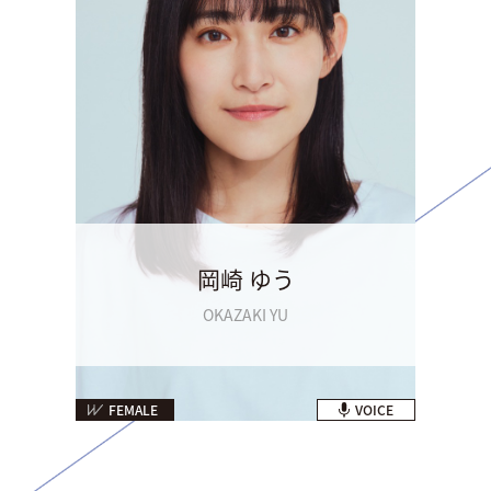
岡崎 ゆう
OKAZAKI YU
FEMALE
VOICE