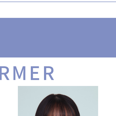
」
RMER