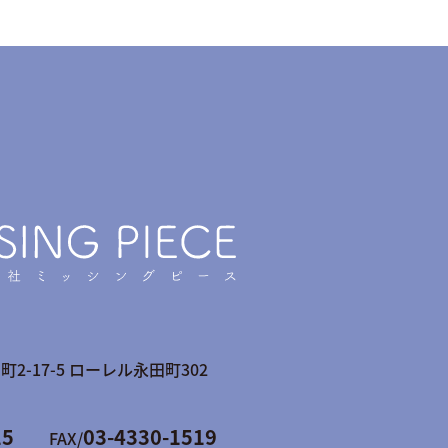
-17-5 ローレル永田町302
15
03-4330-1519
FAX/