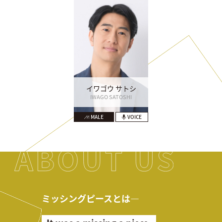
イワゴウ サトシ
IWAGO SATOSHI
MALE
VOICE
ミッシングピースとは―