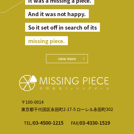
It was a missing a piece.
And it was not happy.
So it set off in search of its
missing piece.
view more
〒100-0014
東京都千代田区永田町2-17-5 ローレル永田町302
03-4500-1215
03-4330-1519
TEL/
FAX/