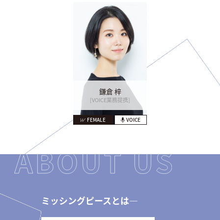
鎌倉 梓
[VOICE業務提携]
FEMALE
VOICE
ミッシングピースとは―