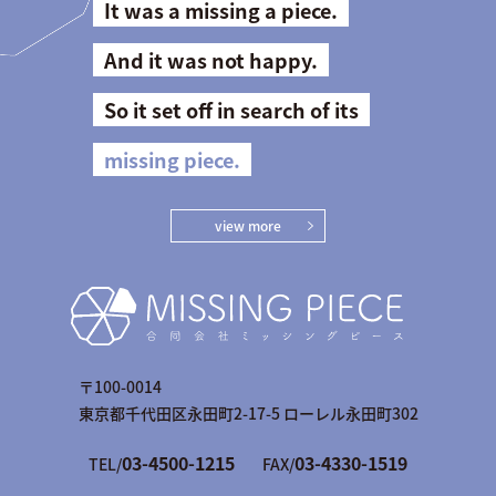
It was a missing a piece.
And it was not happy.
So it set off in search of its
missing piece.
view more
〒100-0014
東京都千代田区永田町2-17-5 ローレル永田町302
03-4500-1215
03-4330-1519
TEL/
FAX/