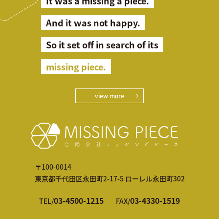
It was a missing a piece.
And it was not happy.
So it set off in search of its
missing piece.
view more
〒100-0014
東京都千代田区永田町2-17-5 ローレル永田町302
03-4500-1215
03-4330-1519
TEL/
FAX/