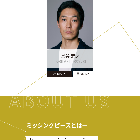
鳥谷 宏之
TORITANI HIROYUKI
MALE
VOICE
ミッシングピースとは―