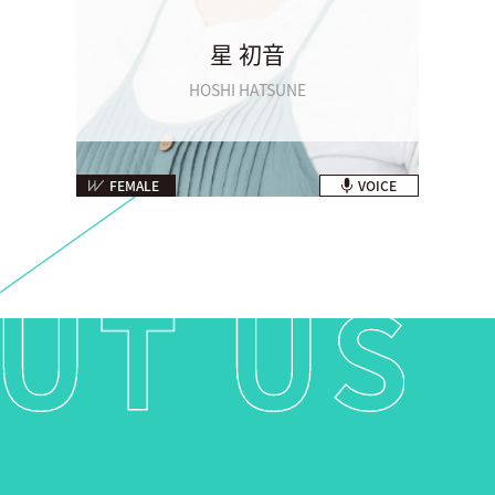
星 初音
HOSHI HATSUNE
FEMALE
VOICE