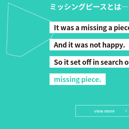
ミッシングピースとは―
It was a missing a piec
And it was not happy.
So it set off in search o
missing piece.
view more