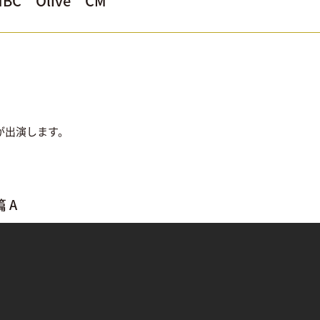
C Olive CM
梧が出演します。
 A