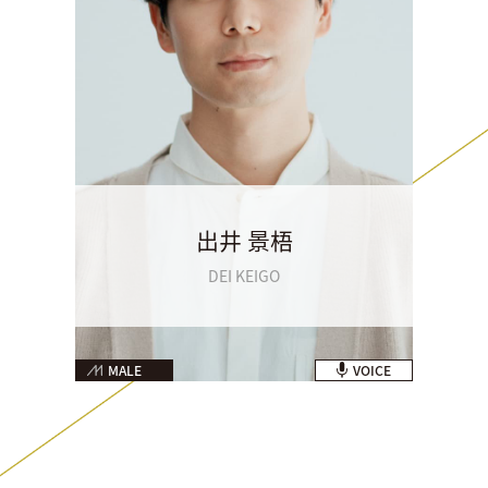
出井 景梧
DEI KEIGO
MALE
VOICE