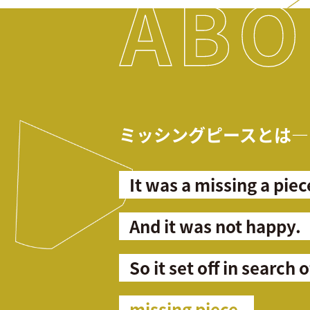
ミッシングピースとは―
It was a missing a piec
And it was not happy.
So it set off in search o
missing piece.