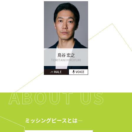
鳥谷 宏之
TORITANI HIROYUKI
MALE
VOICE
ミッシングピースとは―