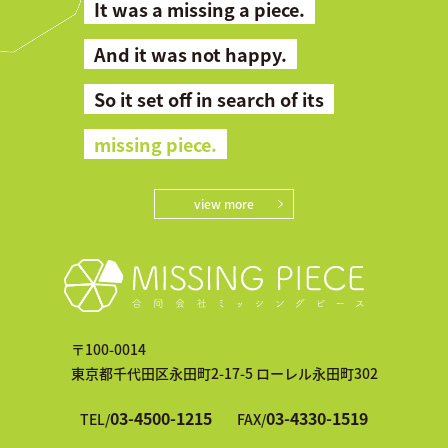
It was a missing a piece.
And it was not happy.
So it set off in search of its
missing piece.
view more
〒100-0014
東京都千代田区永田町2-17-5 ローレル永田町302
03-4500-1215
03-4330-1519
TEL/
FAX/