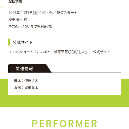
配信情報
2025年11月7日(金) 0:00〜独占配信スタート
樫田 優斗 役
全70話（10話まで無料配信）
公式サイト
＞ FODショート「このあと、滅茶苦茶〇〇〇した」| 公式サイト
関連情報
脚本：伊達さん
演出：尾形竜太
PERFORMER