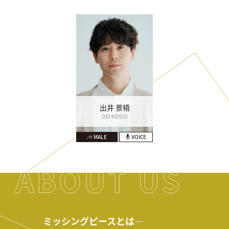
出井 景梧
DEI KEIGO
MALE
VOICE
ミッシングピースとは―