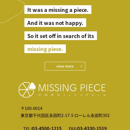
It was a missing a piece.
And it was not happy.
So it set off in search of its
missing piece.
view more
〒100-0014
東京都千代田区永田町2-17-5 ローレル永田町302
03-4500-1215
03-4330-1519
TEL/
FAX/