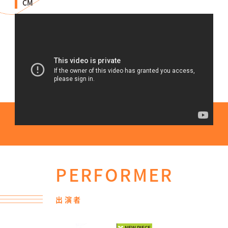
CM
PERFORMER
出演者
NEW PIECE