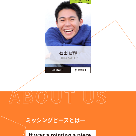
石田 智輝
ISHIDA SATOKI
MALE
VOICE
ミッシングピースとは―
It was a missing a piece.