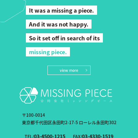
It was a missing a piece.
And it was not happy.
So it set off in search of its
missing piece.
view more
〒100-0014
東京都千代田区永田町2-17-5 ローレル永田町302
03-4500-1215
03-4330-1519
TEL/
FAX/